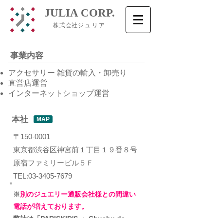
​JULIA CORP.
株式会社
ジュリア
事業内容
アクセサリー 雑貨の輸入・卸売り
直営店運営
インターネットショップ運営
本社
MAP
〒150-0001
東京都渋谷区神宮前１丁目１９番８号
原宿ファミリービル５Ｆ
TEL:
03-3405-7679
※
別のジュエリー通販
会社様
との間違い
電話が増えております。