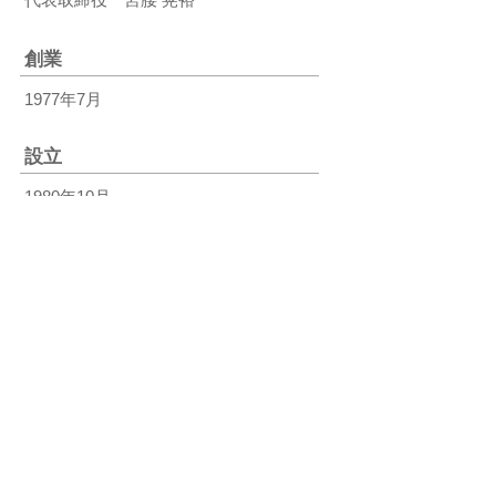
創業
1977年7月
設立
1980年10月
資本金
1,000万円
従業員数
（2023年2月末時点）
53名
取引銀行
（順不同・敬称略）
みずほ銀行 青山支店