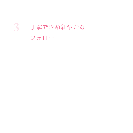
3
丁寧で
​きめ細やかな
フォロー
「導入したが、どう運営していくか
悩んでいる」「困ったことが起きた
がどうすれば？」 弊社では、１店
舗につき一人の営業担当者がつき、
各店様に合わせた商品のご提案や発